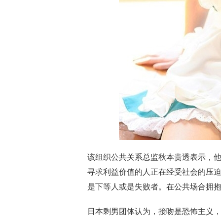
该组织公共关系总监秋本贵透表示，
寻求利益价值的人正在经受社会的压迫
是下等人或是失败者。在公共场合拥
日本剩男团体认为，接吻是恐怖主义