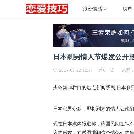
浪迹情感
脱单
日本剩男情人节爆发公开
2017-06-22 12:04
0
来源
头条新闻栏目的热点新闻系列,日本剩男
日本宅男众多，即将到来的情人让他
现在日本媒体报道称，该国民间组织Kak
议的形式，并试图推翻这个情侣们的