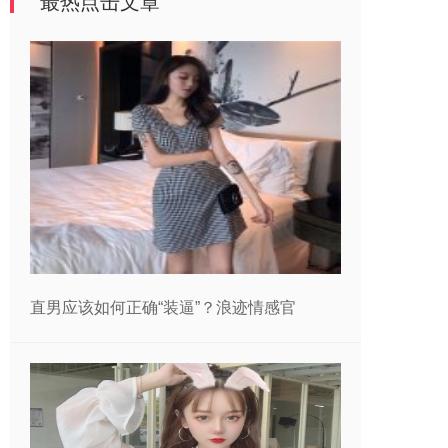
最热点击文章
直男应该如何正确“装逼”？浪迹情感官