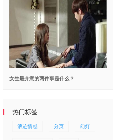
女生最介意的两件事是什么？
热门标签
浪迹情感
分页
幻灯