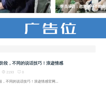
阶段，不同的说话技巧！浪迹情感
2193
0
，不同的说话技巧！浪迹情感官网...