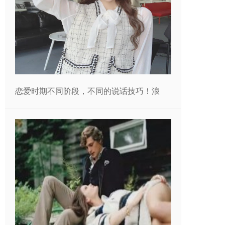
恋爱时期不同阶段，不同的说话技巧！浪